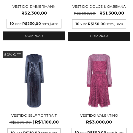
VESTIDO ZIMMERMANN
VESTIDO DOLCE & GABBANA
R$2.300,00
R$1.300,00
R$2.600,00
10
x de
R$230,00
sem juros
10
x de
R$130,00
sem juros
COMPRAR
50
%
OFF
VESTIDO SELF PORTRAIT
VESTIDO VALENTINO
R$1.100,00
R$3.000,00
R$2.200,00
10
x de
R$300,00
sem juros
10
x de
R$110,00
sem juros