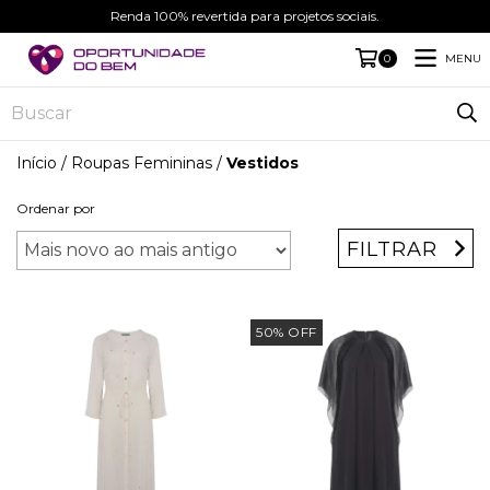
Renda 100% revertida para projetos sociais.
MENU
0
Início
/
Roupas Femininas
/
Vestidos
Ordenar por
FILTRAR
50
%
OFF