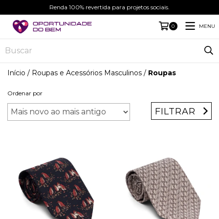
Renda 100% revertida para projetos sociais.
MENU
0
Início
/
Roupas e Acessórios Masculinos
/
Roupas
Ordenar por
FILTRAR