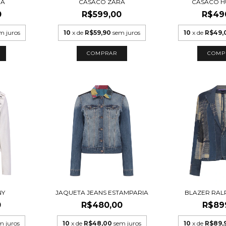
RA
CASACO ZARA
CASACO H
0
R$599,00
R$49
m juros
10
x de
R$59,90
sem juros
10
x de
R$49,
COMPRAR
COMP
NY
JAQUETA JEANS ESTAMPARIA
BLAZER RAL
0
R$480,00
R$89
m juros
10
x de
R$48,00
sem juros
10
x de
R$89,