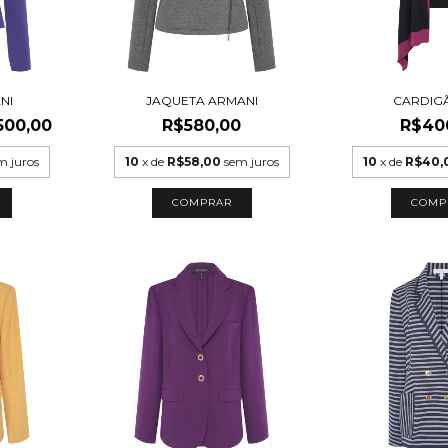
NI
JAQUETA ARMANI
CARDIG
500,00
R$580,00
R$40
m juros
10
x de
R$58,00
sem juros
10
x de
R$40,
COMPRAR
COMP