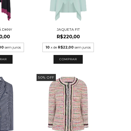
Ã DKNY
JAQUETA FIT
0,00
R$220,00
00
sem juros
10
x de
R$22,00
sem juros
RAR
COMPRAR
50
%
OFF