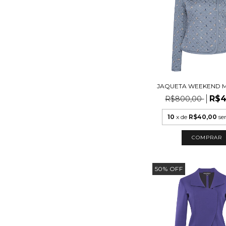
JAQUETA WEEKEND 
R$4
R$800,00
10
x de
R$40,00
se
COMPRAR
50
%
OFF