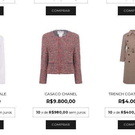
COMPRAR
COMP
ALE
CASACO CHANEL
TRENCH COA
0
R$9.800,00
R$4.0
m juros
10
x de
R$980,00
sem juros
10
x de
R$400
COMPRAR