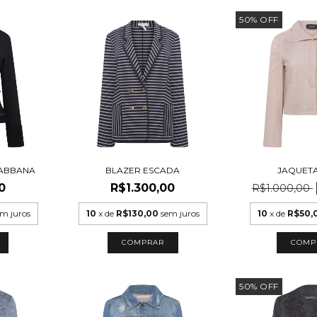
50
%
OFF
GABBANA
BLAZER ESCADA
JAQUETA
0
R$1.300,00
R$1.000,00
m juros
10
x de
R$130,00
sem juros
10
x de
R$50,
COMPRAR
COMP
50
%
OFF