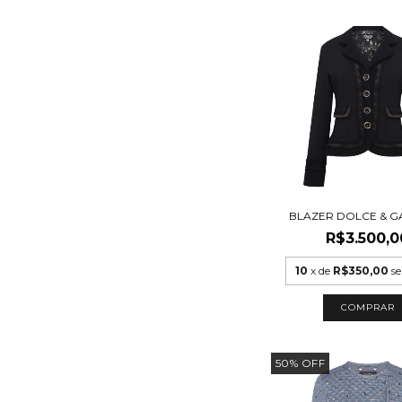
BLAZER DOLCE & 
R$3.500,0
10
x de
R$350,00
se
COMPRAR
50
%
OFF