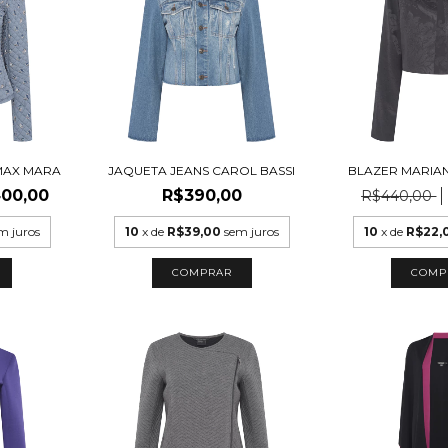
MAX MARA
JAQUETA JEANS CAROL BASSI
BLAZER MARIA
00,00
R$390,00
R$440,00
m juros
10
x de
R$39,00
sem juros
10
x de
R$22,
COMP