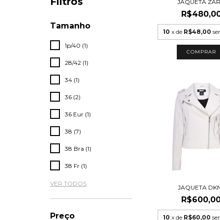
Filtros
JAQUETA ZA
R$480,0
Tamanho
10
x de
R$48,00
se
1p/40 (1)
COMPRAR
28/42 (1)
34 (1)
36 (2)
36 Eur (1)
38 (7)
38 Bra (1)
38 Fr (1)
VER TODOS
JAQUETA DK
R$600,0
Preço
10
x de
R$60,00
se