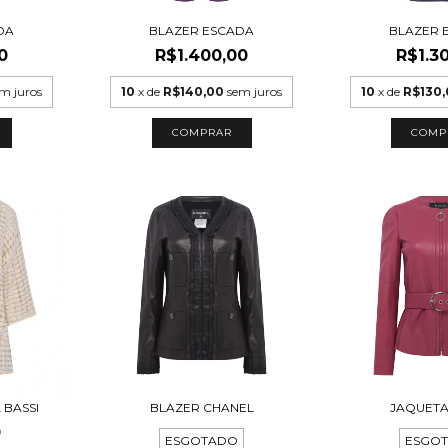
DA
BLAZER ESCADA
BLAZER 
0
R$1.400,00
R$1.3
m juros
10
x de
R$140,00
sem juros
10
x de
R$130
COMP
 BASSI
BLAZER CHANEL
JAQUETA
0
ESGOTADO
ESGO