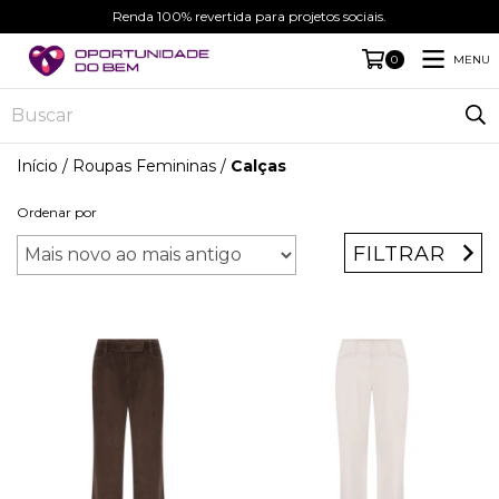
Renda 100% revertida para projetos sociais.
MENU
0
Início
/
Roupas Femininas
/
Calças
Ordenar por
FILTRAR