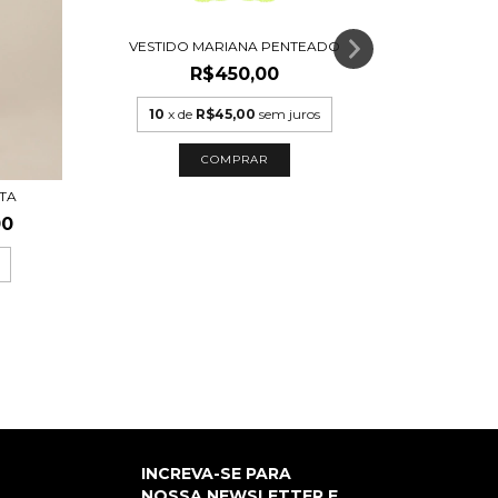
VESTIDO MARIANA PENTEADO
VESTIDO
R$450,00
R$
10
x de
R$45,00
sem juros
10
x
COMPRAR
TA
00
INCREVA-SE PARA
NOSSA NEWSLETTER E