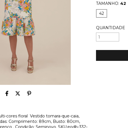
TAMANHO:
42
42
QUANTIDADE
i-cores floral Vestido tomara-que-caia,
didas: Comprimento: 89cm, Busto: 80cm,
urenço . Condição: Seminovo. SKU:eodb-332-