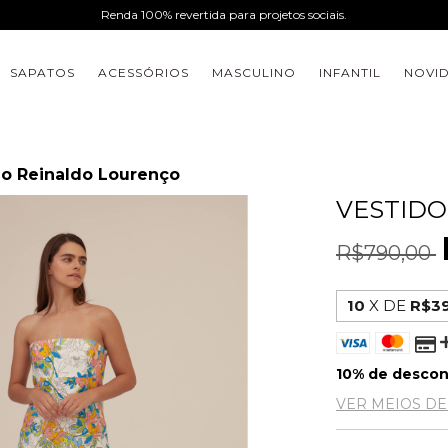
Renda 100% revertida para projetos sociais.
SAPATOS
ACESSÓRIOS
MASCULINO
INFANTIL
NOVI
do Reinaldo Lourenço
VESTIDO
R$790,00
10
X DE
R$39
10% de desco
VER MEIOS D