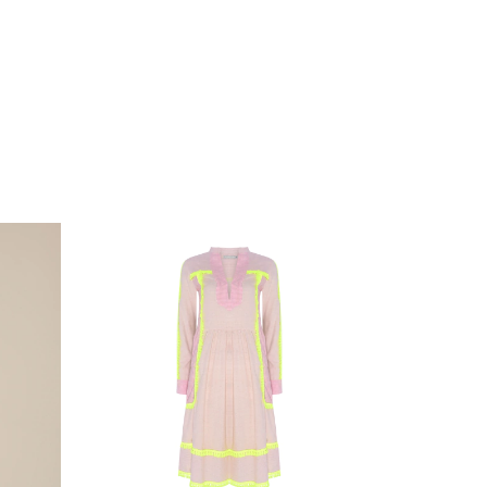
50
%
OFF