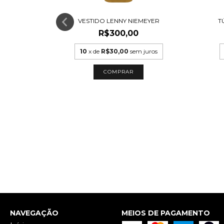
VESTIDO LENNY NIEMEYER
T
R$300,00
10
x de
R$30,00
sem juros
COMPRAR
 RENTA
0,00
juros
NAVEGAÇÃO
MEIOS DE PAGAMENTO