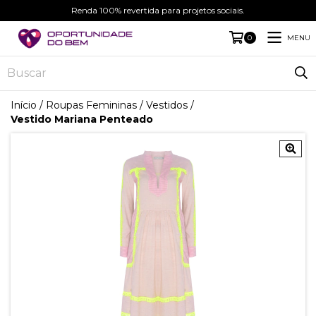
Renda 100% revertida para projetos sociais.
MENU
0
Início
/
Roupas Femininas
/
Vestidos
/
Vestido Mariana Penteado